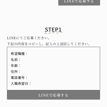
LINEで応募する
STEP1
エントリー
LINEにてご応募ください。
下記の内容をコピーし、記入の上送信してください。
希望職種：
名前：
年齢：
住所：
電話番号：
入職希望日：
LINEで応募する