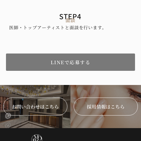
STEP4
面談
医師・トップアーティストと面談を行います。
LINEで応募する
お問い合わせはこちら
採用情報はこちら